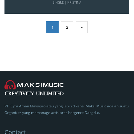
SINGLE | KRISTINA
1
2
»
PT. Cyra Aman Maksipro atau yang lebih dikenal Maksi Music adalah suatu
Organizer yang memanage artis-artis bergenre Dangdut.
Contact