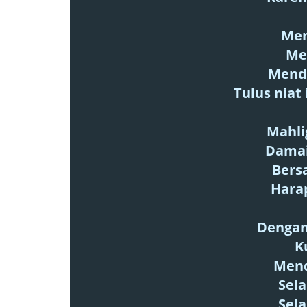
Men
Me
Mend
Tulus niat
Mahli
Damai
Bers
Hara
Dengan
K
Mend
Sel
Sel