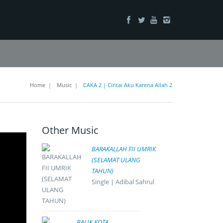
Home
|
Music
|
CAKA 2 | Cintai Aku Karena Allah 2
Other Music
BARAKALLAH FII UMRIK
(SELAMAT ULANG
TAHUN)
Single | Adibal Sahrul
BALIK KOTA