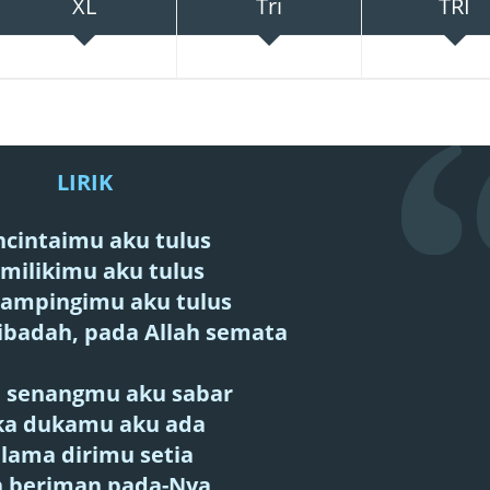
XL
Tri
TRI
LIRIK
cintaimu aku tulus
milikimu aku tulus
ampingimu aku tulus
 ibadah, pada Allah semata
 senangmu aku sabar
ka dukamu aku ada
lama dirimu setia
 beriman pada-Nya