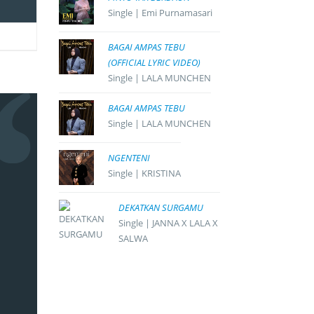
Single | Emi Purnamasari
BAGAI AMPAS TEBU
(OFFICIAL LYRIC VIDEO)
Single | LALA MUNCHEN
BAGAI AMPAS TEBU
Single | LALA MUNCHEN
NGENTENI
Single | KRISTINA
DEKATKAN SURGAMU
Single | JANNA X LALA X
SALWA