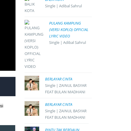
Single | Adibal Sahrul
PULANG KAMPUNG
(VERSI KOPLO) OFFICIAL
LYRIC VIDEO
Single | Adibal Sahrul
BERLAYAR CINTA
Single | ZAINUL BASYAR
FEAT BULAN MADHANI
BERLAYAR CINTA
si
Single | ZAINUL BASYAR
FEAT BULAN MADHANI
PINTU TAK BERDAUN