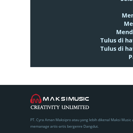
Men
Me
Mend
Tulus di h
Tulus di h
P
PT. Cyra Aman Maksipro atau yang lebih dikenal Maksi Music 
memanage artis-artis bergenre Dangdut.