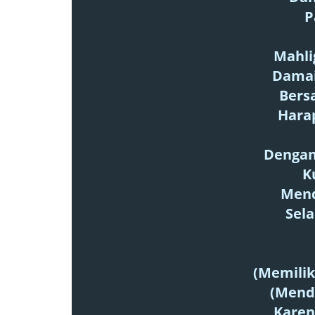
P
Mahli
Damai
Bers
Hara
Dengan
K
Mend
Sel
(Memilik
(Mend
Karen