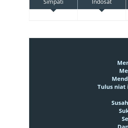
Simpati
Indosat
Men
Me
Mend
Tulus niat
Susah
Su
Se
Dan