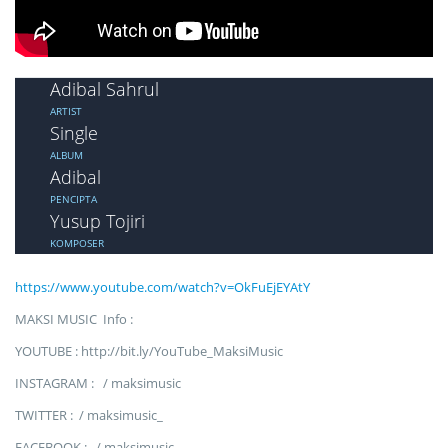
Adibal Sahrul
ARTIST
Single
ALBUM
Adibal
PENCIPTA
Yusup Tojiri
KOMPOSER
https://www.youtube.com/watch?v=OkFuEjEYAtY
MAKSI MUSIC Info :
YOUTUBE : http://bit.ly/YouTube_MaksiMusic
INSTAGRAM : / maksimusic
TWITTER : / maksimusic_
FACEBOOK : / maksimusic