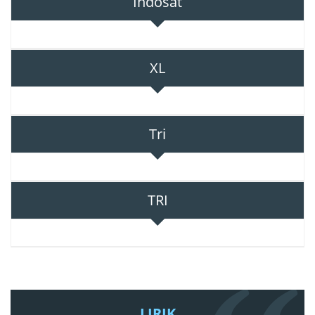
Indosat
XL
Tri
TRI
LIRIK