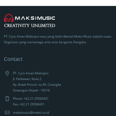
PT. Cyra Aman Maksipro atau yang lebih dikenal Maksi Music adalah suatu
Organizer yang memanage artis-artis bergenre Dangdut.
Contact
PT. Cyra Aman Maksipro
Jl. Pahlawan, Kona 2
Kp. Bulak Poncol. no.99, Cinangka
Sawangan Depok - 16516
Phone: +62 21 29500431
Fax: +62 21 29500431
maksimusic@maksi.co.id