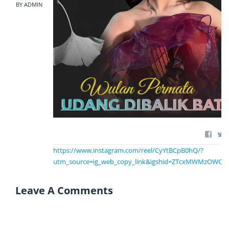
BY ADMIN
https://www.instagram.com/reel/CyYtBCpB0hQ/?
utm_source=ig_web_copy_link&igshid=ZTcxMWMzOWQ1
Leave A Comments