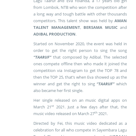
Lagu Taaruf and Eva Yolanda, a 17 years old girl
from Lombok, NTB who won the competition after
a long way and tough battle with other thousands
competitors. This talent show was held by
AMAN
TALENT MANAGEMENT
,
BERSAMA MUSIC
and
ADIBAL PRODUCTION
.
Started on November 2020, the event was held in
order to get the right person to sing the song
“TAARUF”
that composed by Adibal. The selected
ones compete offline then who made it joined the
competition via Instagram to get the TOP 78 and
then the TOP 25, that’s when Eva showed up as the
winner and get the right to sing
“TAARUF”
which
also became her first single.
Her single released on an music digital apps on
st
March 21
2021. Just a few days after that, the
th
music video released on March 27
2021.
Directed by Fei, this music video dedicated as a
celebration for all who compete in Sayembara Lagu