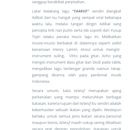
sanggup berakibat perpisahan.
Latar belakang lagu
“TAARUF”
sendiri diangkat
Adibal dari isu hangat yang sempat viral beberapa
waktu lalu, melalui tangan dingin Adibal sang
pencipta lirik nan puitis serta ide
superb
dari Yusup
Tojiri
selaku penata music lagu ini.
M
e
libatkan
musisi-musisi berbakat di dalamnya seperti
violist
kenamaan Henry Lamiri
, Ansul untuk mengisi
instrument suling,
Vitto pada gitar, Acho yang
mengisi instrument Bass gitar dan Dodi pada table,
menjadikan lagu
terdengar grande namun tetap
gampang dicerna oleh para penikmat musik
Indonesia.
Secara umum, kata
ta’aruf
merupakan ajang
perkenalan yang mampu meluruhkan berbagai
batasan, karena tujuan dari
ta’aruf
itu sendiri adalah
keberhasilan sebuah ikatan yang dijalin. Meskipun
berlaku untuk semua jenis ikatan secara personal
maupun bisnis,
ta’aruf
masih cukup sering dikaitkan
secara erat dengan perjodohan. Harapan untuk