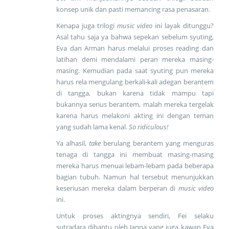
konsep unik dan pasti memancing rasa penasaran.
Kenapa juga trilogi
music video
ini layak ditunggu?
Asal tahu saja ya bahwa sepekan sebelum syuting,
Eva dan Arman harus melalui proses reading dan
latihan demi mendalami peran mereka masing-
masing. Kemudian pada saat syuting pun mereka
harus rela mengulang berkali-kali adegan berantem
di tangga, bukan karena tidak mampu tapi
bukannya serius berantem, malah mereka tergelak
karena harus melakoni akting ini dengan teman
yang sudah lama kenal.
So ridiculous!
Ya alhasil,
take
berulang berantem yang menguras
tenaga di tangga ini membuat masing-masing
mereka harus menuai lebam-lebam pada beberapa
bagian tubuh. Namun hal tersebut menunjukkan
keseriusan mereka dalam berperan di
music video
ini.
Untuk proses aktingnya sendiri, Fei selaku
sutradara dibantu oleh Janna yang juga kawan Eva