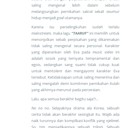
saling mengenal lebih dalam sebelum
melangsungkan pernikahan sakral sekali seumur
hidup menjadi
goal
utamanya.
Karena isu perselingkuhan sudah terlalu
mainstream
, maka lagu
“TAARUF”
ini memilih untuk
menonjolkan sebab perpisahan yang dikarenakan
tidak saling mengenal secara personal. Karakter
yang diperankan oleh Eva pada
music video
ini
adalah sosok yang ternyata tempramental dan
egois, sedangkan sang suami tidak cukup kuat
untuk mentolerir dan mengayomi karakter Eva
tersebut. Ketidaksiapan untuk saling menerima dan
saling mengalah demi komitmen pernikahan itulah
yang akhirnya merunut pada perceraian.
Lalu, apa semua berakhir begitu saja?!...
No no no
. Selayaknya drama ala Korea, sebuah
cerita tidak akan berakhir sesingkat itu. Wajib ada
naik turunnya dan komplikasi konflik yang
njelimet
.
So, tim menjadikannya sebuah trilogi. Sebuah