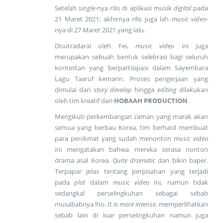
Setelah
single
-nya rilis di aplikasi musik
digital
pada
21 Maret 2021; akhirnya rilis juga lah
music video
-
nya di 27 Maret 2021 yang lalu.
Disutradarai oleh Fei,
music video
ini juga
merupakan sebuah bentuk selebrasi bagi seluruh
kontestan yang berpartisipasi dalam Sayembara
Lagu Taaruf kemarin. Proses pengerjaan yang
dimulai dari
story develop
hingga
editing
dilakukan
oleh tim kreatif dari
HOBAAH PRODUCTION
.
Mengikuti perkembangan zaman yang marak akan
semua yang berbau Korea, tim berhasil membuat
para penikmat yang sudah menonton
music video
ini mengatakan bahwa mereka serasa nonton
drama asal Korea.
Quite dramatic
dan bikin baper.
Terpapar jelas tentang perpisahan yang terjadi
pada
plot
dalam
music video
ini, namun tidak
sedangkal perselingkuhan sebagai sebab
musababnya lho.
It is more intense
, memperlihatkan
sebab lain di luar perselingkuhan namun juga