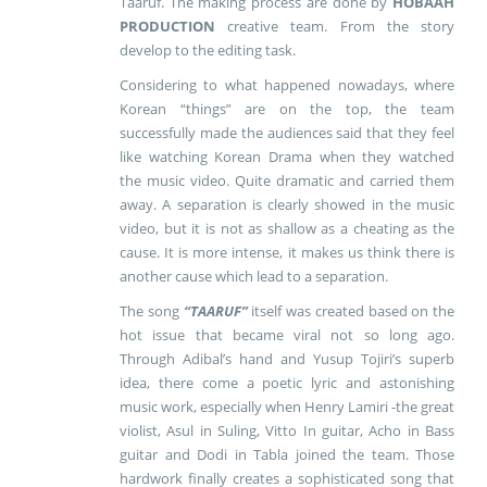
Taaruf. The making process are done by
HOBAAH
PRODUCTION
creative team. From the story
develop to the editing task.
Considering to what happened nowadays, where
Korean “things” are on the top, the team
successfully made the audiences said that they feel
like watching Korean Drama when they watched
the music video. Quite dramatic and carried them
away. A separation is clearly showed in the music
video, but it is not as shallow as a cheating as the
cause. It is more intense, it makes us think there is
another cause which lead to a separation.
The song
“TAARUF”
itself was created based on the
hot issue that became viral not so long ago.
Through Adibal’s hand and Yusup Tojiri’s superb
idea, there come a poetic lyric and astonishing
music work, especially when Henry Lamiri -the great
violist
, Asul in Suling, Vitto In guitar, Acho in Bass
guitar and Dodi in Tabla
joined the team. Those
hardwork finally creates a sophisticated song that